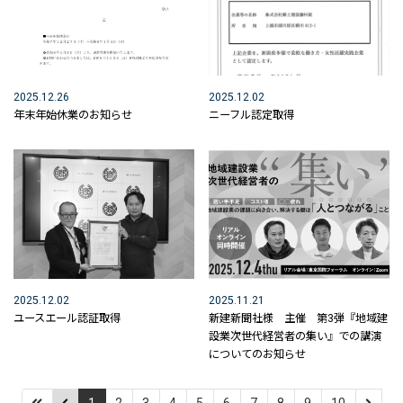
構造物補修工事
除 雪
2025.12.26
2025.12.02
技術紹介
年末年始休業のお知らせ
ニーフル認定取得
工事進捗状況
お知らせ
採用情報
採用メッセージ
「 パッ とわかる」郷土建設藤村組
2025.12.02
2025.11.21
ユースエール認証取得
新建新聞社様 主催 第3弾『地域建
社員インタビュー
設業次世代経営者の集い』での講演
についてのお知らせ
インターンシップ
採用情報【新卒】
1
2
3
4
5
6
7
8
9
10