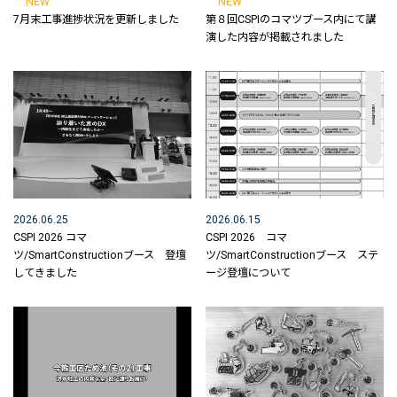
NEW
NEW
未来へ向けた取り組みについて
7月末工事進捗状況を更新しました
第８回CSPIのコマツブース内にて講
演した内容が掲載されました
SDGｓの取組
会社紹介 MOVIE
ICTの取り組み
ICT活用工事の流れ
3次元起工測量
2026.06.25
2026.06.15
3次元設計データ作成
CSPI 2026 コマ
CSPI 2026 コマ
ツ/SmartConstructionブース 登壇
ツ/SmartConstructionブース ステ
ICT建機による施工
してきました
ージ登壇について
3次元出来形管理
所有するICT関連機器
ICT活用工事MOVIE