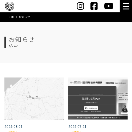
HOME
お知らせ
HOME
会社案内
お知らせ
News
社長メッセージ
会社概要・沿革
スマートオフィス
コワーキングスペース【MushRoom】
アクセス
表彰実績
創業60年記念誌
2026.08.01
2026.07.21