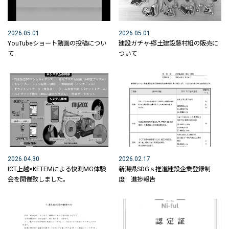
ICT活用工事 社内教育
建設DXの取り組み
2026.05.01
2026.05.01
YouTubeショート動画の投稿につい
建設ガチャ-郷土建設藤村組の販売に
取り組みについて
て
ついて
2025年取り組み状況
2023年取り組み
2021年計画
建設DX MOVIE
2026.04.30
2026.02.17
工務ディレクター
ICT上越×KETEMによる快測MG体験
新潟県SDGｓ推進建設企業登録制
会を開催致しました。
度 進捗報告
3Dオブジェクト
事業内容
土木事業