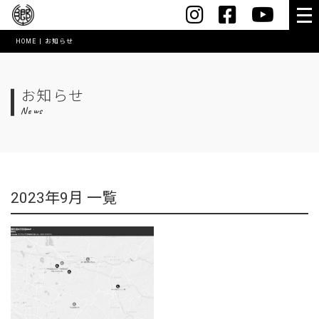
HOME
お知らせ
HOME
会社案内
お知らせ
News
社長メッセージ
会社概要・沿革
スマートオフィス
2023年9月 一覧
コワーキングスペース【MushRoom】
アクセス
表彰実績
創業60年記念誌