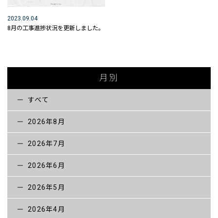
未来へ向けた取り組みについて
2023.09.04
SDGｓの取組
8月の工事進捗状況を更新しました。
会社紹介 MOVIE
ICTの取り組み
月別
ICT活用工事の流れ
すべて
3次元起工測量
2026年8月
3次元設計データ作成
2026年7月
ICT建機による施工
2026年6月
3次元出来形管理
2026年5月
所有するICT関連機器
ICT活用工事MOVIE
2026年4月