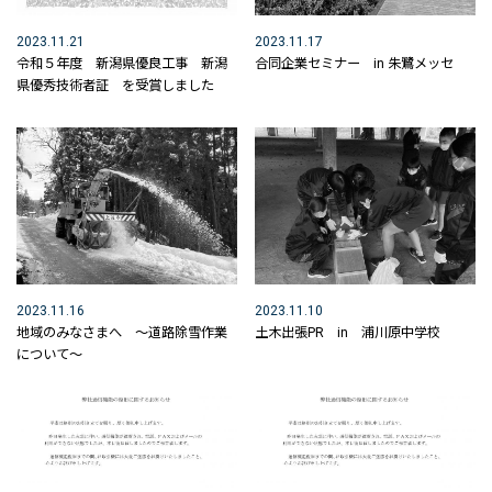
未来へ向けた取り組みについて
2023.11.21
2023.11.17
SDGｓの取組
令和５年度 新潟県優良工事 新潟
合同企業セミナー in 朱鷺メッセ
県優秀技術者証 を受賞しました
会社紹介 MOVIE
ICTの取り組み
ICT活用工事の流れ
3次元起工測量
3次元設計データ作成
2023.11.16
2023.11.10
地域のみなさまへ ～道路除雪作業
土木出張PR in 浦川原中学校
ICT建機による施工
について～
3次元出来形管理
所有するICT関連機器
ICT活用工事MOVIE