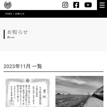
HOME
お知らせ
HOME
会社案内
お知らせ
News
社長メッセージ
会社概要・沿革
スマートオフィス
2023年11月 一覧
コワーキングスペース【MushRoom】
アクセス
表彰実績
創業60年記念誌