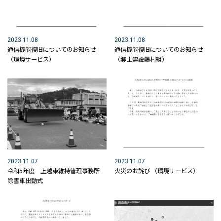
ICT活用工事 社内教育
建設DXの取り組み
2023.11.08
2023.11.08
通信機能復旧についてのお知らせ
通信機能復旧についてのお知らせ
取り組みについて
（環境サービス）
（郷土建設藤村組）
2025年取り組み状況
2023年取り組み
2021年計画
建設DX MOVIE
工務ディレクター
2023.11.07
2023.11.07
令和5年度 上越東維持管理事務所
火災のお詫び （環境サービス）
3Dオブジェクト
除雪車出動式
事業内容
土木事業