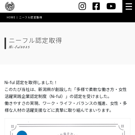
HOME
ニーフル認定取得
HOME
会社案内
ニーフル認定取得
Ni-ful2025
社長メッセージ
会社概要・沿革
スマートオフィス
Ni-ful 認定を取得しました！
コワーキングスペース【MushRoom】
このたび当社は、新潟県が創設した「多様で柔軟な働き方・女性
活躍実践企業認定制度（Ni-ful）」の認定を受けました。
アクセス
働きやすさの実現、ワーク・ライフ・バランスの推進、女性・多
様な人材の活躍支援などに真摯に取り組んでまいります。
表彰実績
創業60年記念誌