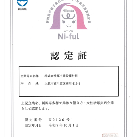
未来へ向けた取り組みについて
SDGｓの取組
会社紹介 MOVIE
ICTの取り組み
ICT活用工事の流れ
3次元起工測量
3次元設計データ作成
ICT建機による施工
3次元出来形管理
所有するICT関連機器
ICT活用工事MOVIE