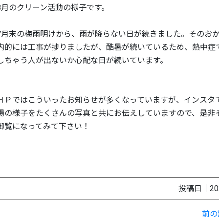
8月のクリーン活動の様子です。
7月末の梅雨明けから、雨が降らない日が続きました。そのお
内的には工事が捗りましたが、酷暑が続いているため、熱中症
みについて
しちゃう人が出ないか心配な日が続いています。
ＨＰではこういったお知らせが多くなっていますが、インスタ
場の様子をたくさんの写真と共にお伝えしていますので、是非
御覧になってみて下さい！
投稿日｜2023
成
前の