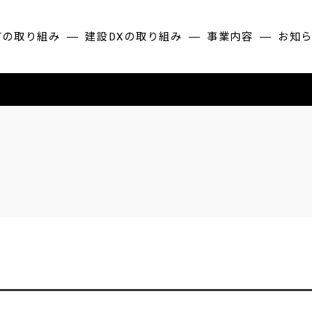
CTの取り組み
建設DXの取り組み
事業内容
お知
【MushRoom】