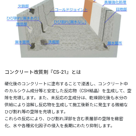
未来へ向けた取り組みについて
SDGｓの取組
会社紹介 MOVIE
ICTの取り組み
ICT活用工事の流れ
3次元起工測量
コンクリート改質剤『CS-21』とは
3次元設計データ作成
硬化後のコンクリートに塗布することで浸透し、コンクリート中
のカルシウム成分等と安定した反応物（CSH結晶）を生成して、空
ICT建機による施工
隙を充填します。また、未反応の主成分は、乾燥固化後も水分の
供給により溶解し反応物を生成して施工後新たに発生する微細な
3次元出来形管理
ひび割れ等の空隙を充填します。
所有するICT関連機器
これらの反応により、ひび割れ深部を含む表層部の空隙を緻密
化、水や各種劣化因子の侵入を長期にわたり抑制します。
ICT活用工事MOVIE