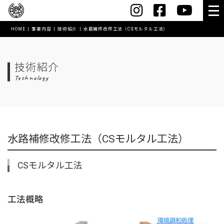
HOME
事業内容
技術紹介
水路補修改修工法（CSモルタル工法）
HOME
会社案内
技術紹介
Technology
社長メッセージ
会社概要・沿革
スマートオフィス
水路補修改修工法（CSモルタル工法）
コワーキングスペース【MushRoom】
CSモルタル工法
アクセス
表彰実績
工法概略
創業60年記念誌