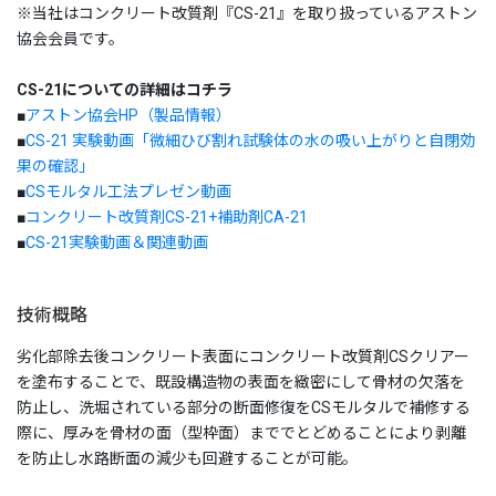
※当社はコンクリート改質剤『CS-21』を取り扱っているアストン
ICT活用工事 社内教育
協会会員です。
建設DXの取り組み
CS-21についての詳細はコチラ
■
アストン協会HP（製品情報）
取り組みについて
■
CS-21 実験動画「微細ひび割れ試験体の水の吸い上がりと自閉効
2025年取り組み状況
果の確認」
■
CSモルタル工法プレゼン動画
2023年取り組み
■
コンクリート改質剤CS-21+補助剤CA-21
■
CS-21実験動画＆関連動画
2021年計画
建設DX MOVIE
技術概略
工務ディレクター
劣化部除去後コンクリート表面にコンクリート改質剤CSクリアー
を塗布することで、既設構造物の表面を緻密にして骨材の欠落を
3Dオブジェクト
防止し、洗堀されている部分の断面修復をCSモルタルで補修する
際に、厚みを骨材の面（型枠面）まででとどめることにより剥離
事業内容
を防止し水路断面の減少も回避することが可能。
土木事業