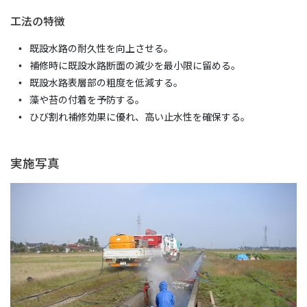
工法の特徴
構造物補修工事
既設水路の耐久性を向上させる。
除 雪
補修時に既設水路断面の減少を最小限に留める。
技術紹介
既設水路表層部の粗度を低減する。
藻や苔の付着を予防する。
工事進捗状況
ひび割れ補修効果に優れ、高い止水性を確保する。
お知らせ
実施写真
採用情報
採用メッセージ
「 パッ とわかる」郷土建設藤村組
社員インタビュー
インターンシップ
採用情報【新卒】