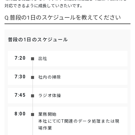
対応できるように成長していきたいです。
構造物補修工事
Q.普段の1日のスケジュールを教えてください
除 雪
技術紹介
普段の1日のスケジュール
工事進捗状況
7:20
出社
お知らせ
採用情報
7:30
社内の掃除
採用メッセージ
7:45
ラジオ体操
「 パッ とわかる」郷土建設藤村組
社員インタビュー
8:00
業務開始
本社にてICT関連のデータ処理または現
インターンシップ
場作業
採用情報【新卒】