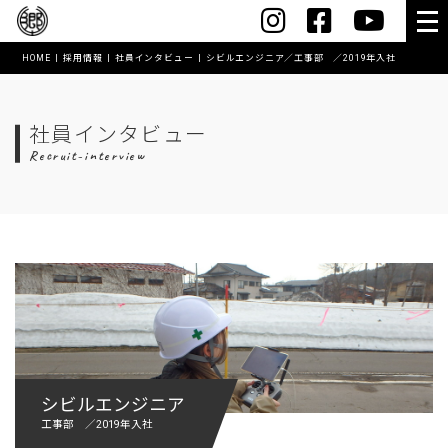
HOME
採用情報
社員インタビュー
シビルエンジニア／工事部 ／2019年入社
HOME
会社案内
社員インタビュー
Recruit-interview
社長メッセージ
会社概要・沿革
スマートオフィス
コワーキングスペース【MushRoom】
アクセス
表彰実績
シビルエンジニア
創業60年記念誌
工事部 ／2019年入社