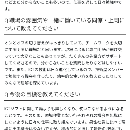
などまだ分からないことも多いので、仕事を通して日々勉強中で
ICT活用工事 社内教育
す。
建設DXの取り組み
Q.職場の雰囲気や一緒に働いている同僚・上司に
ついて教えてください
取り組みについて
2025年取り組み状況
オンとオフの切り替えがはっきりしていて、チームワークを大切
にする明るい職場だと思います。現場に出ると専門用語が飛び交
2023年取り組み
っていて大変なこともありますが、たくさんの先輩方がサポート
してくださるので、分からないことを質問したりなどはしやすい
2021年計画
です。また、ICTの技術は日々進化しているので、技術屋メンバー
で勉強する機会を作ったり、効率的な使い方を教えあったりして
建設DX MOVIE
みんなで理解を深めています。
工務ディレクター
Q.今後の目標を教えてください
3Dオブジェクト
ICTソフトに関して誰よりも詳しくなり、使いこなせるようになる
事業内容
ことです。そのため、現場作業とない行それぞれの機会を無駄に
しないように日々の仕事に取り組んでいます。男性社員に比べて現
土木事業
場に出る機会は少ないですが、積極的に勉強して最新の技術にも