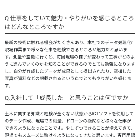
未来へ向けた取り組みについて
Q.仕事をしていて魅力・やりがいを感じるところ
SDGｓの取組
はどんなところですか
会社紹介 MOVIE
最新の技術に触れる機会がたくさんあり、本社でのデータ処理化r
ICTの取り組み
現場作業まで様々な仕事を経験できるところが魅力だと思いま
ICT活用工事の流れ
す。測量や空撮に行くと、毎回現場の様子が変わって工事がどのよ
うに進んでいくのかを知ることができるのでとても勉強になります
3次元起工測量
し、自分が作成したデータが成果として提出されたり、空撮した
写真が資料などの掲載されるという点でとてもやりがいを感じま
3次元設計データ作成
す。
ICT建機による施工
Q.入社して「成長した」と思うことは何ですか
3次元出来形管理
土木に関する知識と経験が全くない状態からICTソフトを使用して
のデータ作成、現場での測量、ドローンの操縦など様々な仕事が
所有するICT関連機器
できるようになったことです。少しずつできることが増えてきて、
ICT活用工事MOVIE
現場でもスムーズに動けるようになってきたと思います。専門用語