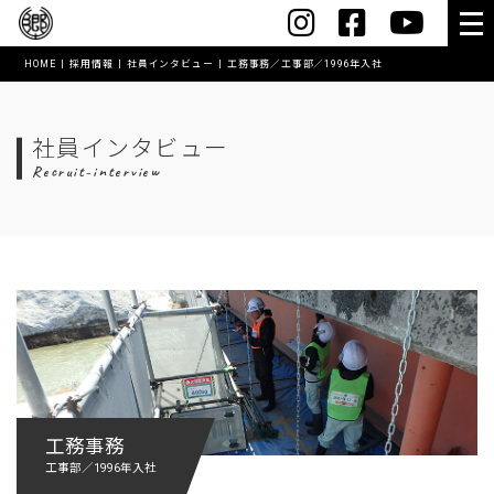
HOME
採用情報
社員インタビュー
工務事務／工事部／1996年入社
HOME
会社案内
社員インタビュー
Recruit-interview
社長メッセージ
会社概要・沿革
スマートオフィス
コワーキングスペース【MushRoom】
アクセス
表彰実績
工務事務
創業60年記念誌
工事部／1996年入社